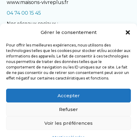
www.maisons-vivreplus.fr
04 74 00 15 45
Nos réseaux sociaux :
Gérer le consentement
Pour offrir les meilleures expériences, nous utilisons des
technologies telles que les cookies pour stocker et/ou accéder aux
informations des appareils. Le fait de consentir à ces technologies
nous permettra de traiter des données telles que le
comportement de navigation ou les ID uniques sur ce site. Le fait
de ne pas consentir ou de retirer son consentement peut avoir un
NOS REALISATIONS
effet négatif sur certaines caractéristiques et fonctions.
Accepter
NOUS CONTACTER
Refuser
Voir les préférences
Mentions légales
Plan du site
Nos secteurs